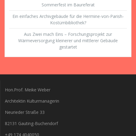
Sommerfest im Baureferat
Ein einfaches Archivgebäude für die Hermine-von-Parish-
Kostümbibliothek?
Aus Zwei mach Eins – Forschungsprojekt zur
Wärmeversorgung kleinerer und mittlerer Gebäude
gestartet
Hon.Prof. Meike Weber
Architektin Kulturmanagerin
Neurieder Straße 33
82131 Gauting-Buchendorf
+49 174 4040050