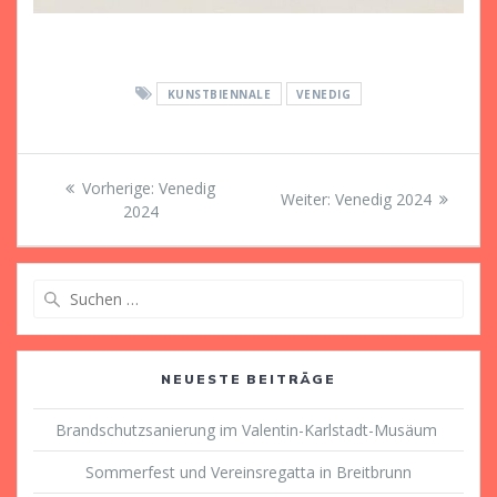
KUNSTBIENNALE
VENEDIG
Beitragsnavigation
Vorheriger
Vorherige:
Venedig
Nächster
Weiter:
Venedig 2024
Beitrag:
2024
Beitrag:
Suche
nach:
NEUESTE BEITRÄGE
Brandschutzsanierung im Valentin-Karlstadt-Musäum
Sommerfest und Vereinsregatta in Breitbrunn