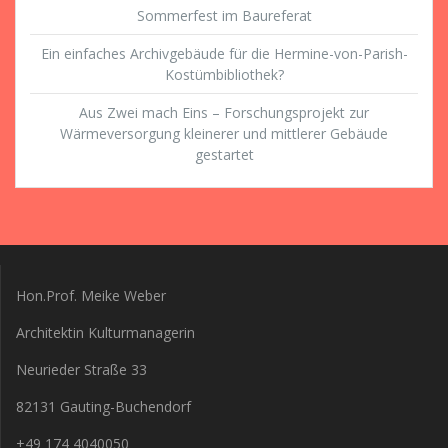
Sommerfest im Baureferat
Ein einfaches Archivgebäude für die Hermine-von-Parish-
Kostümbibliothek?
Aus Zwei mach Eins – Forschungsprojekt zur
Wärmeversorgung kleinerer und mittlerer Gebäude
gestartet
Hon.Prof. Meike Weber
Architektin Kulturmanagerin
Neurieder Straße 33
82131 Gauting-Buchendorf
+49 174 4040050