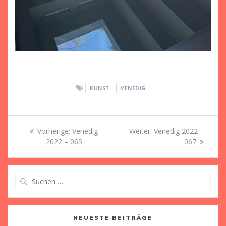
KUNST
VENEDIG
Beitragsnavigation
Vorheriger
Nächster
Vorherige:
Venedig
Weiter:
Venedig 2022 –
Beitrag:
Beitrag:
2022 – 065
067
Suche
nach:
NEUESTE BEITRÄGE