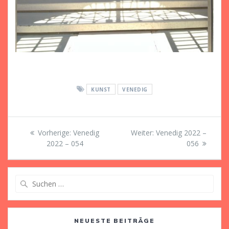
KUNST
VENEDIG
Beitragsnavigation
Vorheriger
Nächster
Vorherige:
Venedig
Weiter:
Venedig 2022 –
Beitrag:
Beitrag:
2022 – 054
056
Suche
nach:
NEUESTE BEITRÄGE