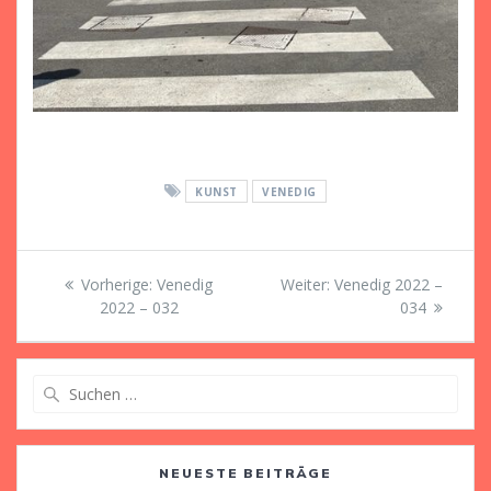
KUNST
VENEDIG
Beitragsnavigation
Vorheriger
Nächster
Vorherige:
Venedig
Weiter:
Venedig 2022 –
Beitrag:
Beitrag:
2022 – 032
034
Suche
nach:
NEUESTE BEITRÄGE