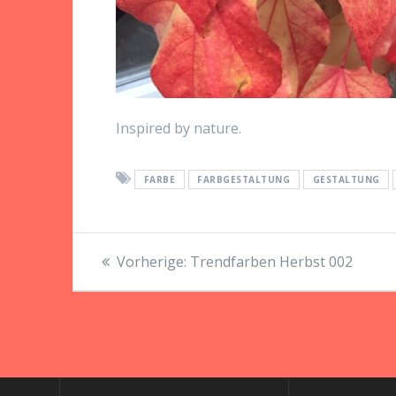
Inspired by nature.
FARBE
FARBGESTALTUNG
GESTALTUNG
Beitragsnavigation
Vorheriger
Vorherige:
Trendfarben Herbst 002
Beitrag: