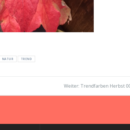
NATUR
TREND
Nächster
Weiter:
Trendfarben Herbst 0
Beitrag: