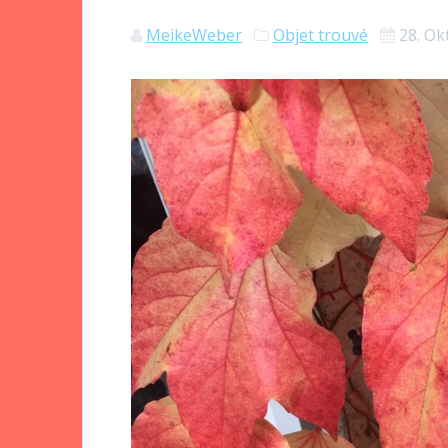
MeikeWeber
Objet trouvé
28. Ok