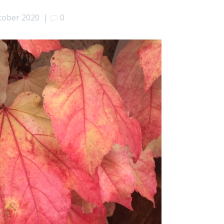
tober 2020
|
0