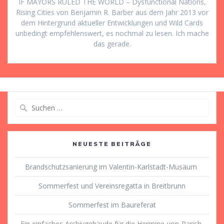
IF MAYORS RULED THE WORLD – Dysfunctional Nations,
Rising Cities von Benjamin R. Barber aus dem Jahr 2013 vor
dem Hintergrund aktueller Entwicklungen und Wild Cards
unbedingt empfehlenswert, es nochmal zu lesen. Ich mache
das gerade.
Suche
nach:
NEUESTE BEITRÄGE
Brandschutzsanierung im Valentin-Karlstadt-Musäum
Sommerfest und Vereinsregatta in Breitbrunn
Sommerfest im Baureferat
Ein einfaches Archivgebäude für die Hermine-von-Parish-