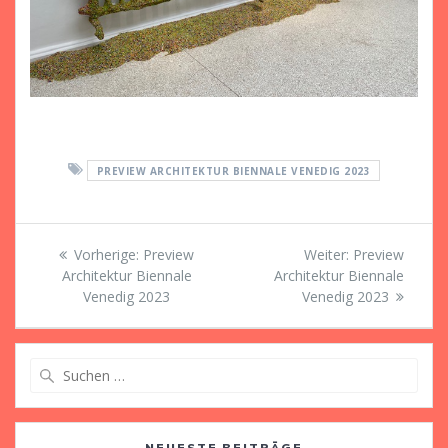
PREVIEW ARCHITEKTUR BIENNALE VENEDIG 2023
Beitragsnavigation
Vorheriger
Nächster
Vorherige:
Preview
Weiter:
Preview
Beitrag:
Beitrag:
Architektur Biennale
Architektur Biennale
Venedig 2023
Venedig 2023
Suche
nach:
NEUESTE BEITRÄGE