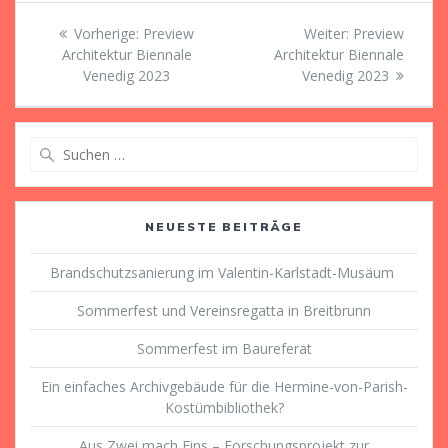
Beitragsnavigation
Vorheriger
Nächster
Vorherige:
Preview
Weiter:
Preview
Beitrag:
Beitrag:
Architektur Biennale
Architektur Biennale
Venedig 2023
Venedig 2023
Suche
nach:
NEUESTE BEITRÄGE
Brandschutzsanierung im Valentin-Karlstadt-Musäum
Sommerfest und Vereinsregatta in Breitbrunn
Sommerfest im Baureferat
Ein einfaches Archivgebäude für die Hermine-von-Parish-
Kostümbibliothek?
Aus Zwei mach Eins – Forschungsprojekt zur