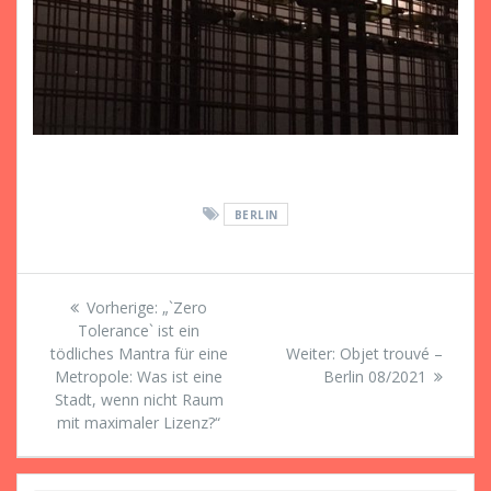
BERLIN
Beitragsnavigation
Vorheriger
Vorherige:
„`Zero
Beitrag:
Tolerance` ist ein
Nächster
tödliches Mantra für eine
Weiter:
Objet trouvé –
Beitrag:
Metropole: Was ist eine
Berlin 08/2021
Stadt, wenn nicht Raum
mit maximaler Lizenz?“