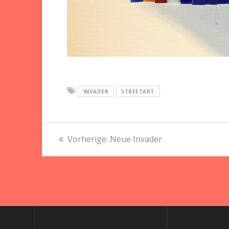
INVADER
STREETART
Beitragsnavigation
Vorheriger
Vorherige:
Neue Invader
Beitrag: