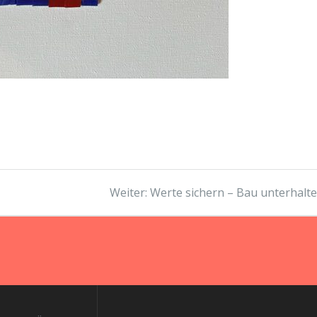
Nächster
Weiter:
Werte sichern – Bau unterhalte
Beitrag: