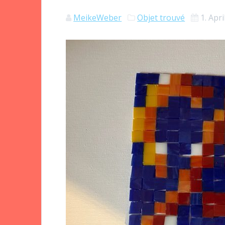
MeikeWeber
Objet trouvé
1. Apr