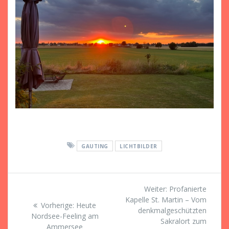
GAUTING
LICHTBILDER
Beitragsnavigation
Nächster
Weiter:
Profanierte
Beitrag:
Kapelle St. Martin – Vom
Vorheriger
Vorherige:
Heute
denkmalgeschützten
Beitrag:
Nordsee-Feeling am
Sakralort zum
Ammersee