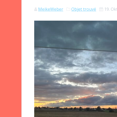
MeikeWeber
Objet trouvé
19. Ok