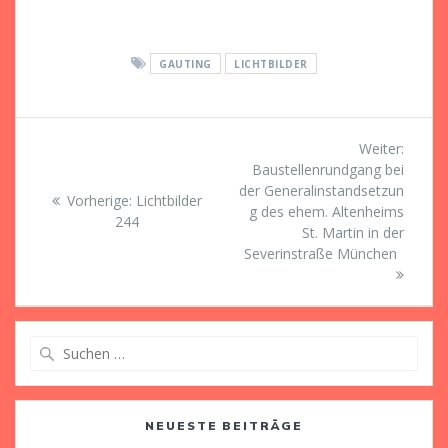
GAUTING
LICHTBILDER
Beitragsnavigation
Nächst
Weiter:
Beitrag
Baustellenrundgang bei
der Generalinstandsetzun
Vorheriger
Vorherige:
Lichtbilder
g des ehem. Altenheims
Beitrag:
244
St. Martin in der
Severinstraße München
Suche
nach:
NEUESTE BEITRÄGE