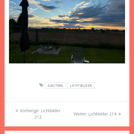
GAUTING
LICHTBILDER
Beitragsnavigation
Vorheriger
Vorherige:
Lichtbilder
Nächster
Weiter:
Lichtbilder 214
Beitrag:
212
Beitrag: