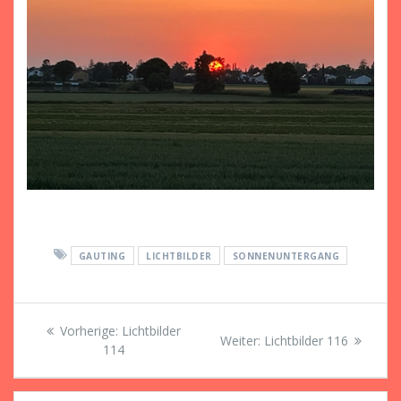
GAUTING
LICHTBILDER
SONNENUNTERGANG
Beitragsnavigation
Vorheriger
Vorherige:
Lichtbilder
Nächster
Weiter:
Lichtbilder 116
Beitrag:
114
Beitrag: