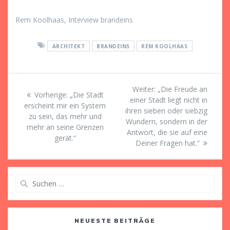
Rem Koolhaas, Interview brandeins
ARCHITEKT
BRANDEINS
REM KOOLHAAS
Beitragsnavigation
Nächster
Weiter:
„Die Freude an
Vorheriger
Vorherige:
„Die Stadt
Beitrag:
einer Stadt liegt nicht in
Beitrag:
erscheint mir ein System
ihren sieben oder siebzig
zu sein, das mehr und
Wundern, sondern in der
mehr an seine Grenzen
Antwort, die sie auf eine
gerät.“
Deiner Fragen hat.“
Suche
nach:
NEUESTE BEITRÄGE