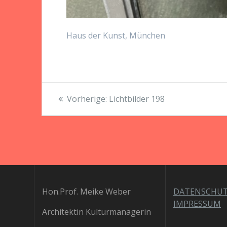
Haus der Kunst, München
Beitragsnavigation
Vorheriger
Vorherige:
Lichtbilder 198
Beitrag:
Hon.Prof. Meike Weber
DATENSCHU
IMPRESSUM
Architektin Kulturmanagerin