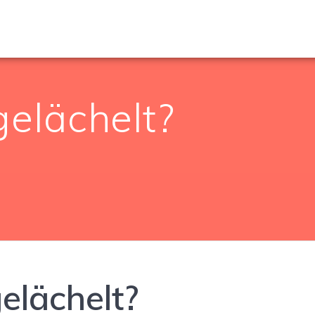
elächelt?
elächelt?