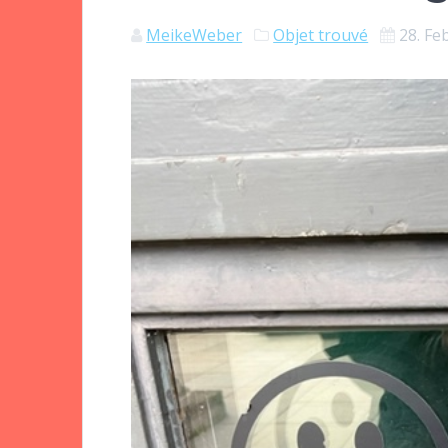
MeikeWeber
Objet trouvé
28. Fe