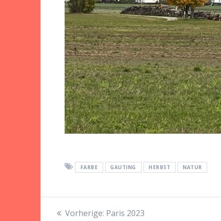
FARBE
GAUTING
HERBST
NATUR
Beitragsnavigation
Vorheriger
Vorherige:
Paris 2023