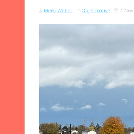
MeikeWeber
Objet trouvé
7. No