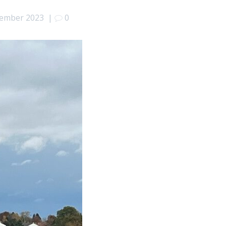
vember 2023
|
0