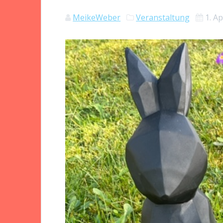
MeikeWeber
Veranstaltung
1. Ap