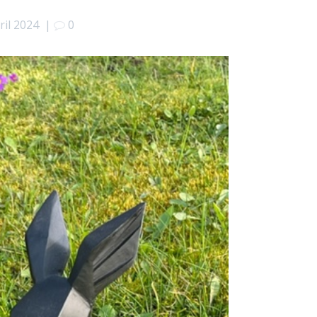
ril 2024
|
0