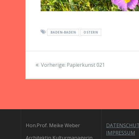
BADEN-BADEN
OSTERN
Beitragsnavigation
Vorheriger
Vorherige:
Papierkunst 021
Beitrag:
Hon.Prof. Meike Weber
DATENSCHU
IMPRESSUM
Architektin Kulturmanagerin