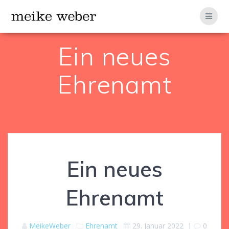
Zum
Inhalt
springen
Ein neues
Ehrenamt
Ein neues
Ehrenamt
MeikeWeber
Ehrenamt
29. Januar 2022
|
0