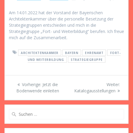
Am 14.01.2022 hat der Vorstand der Bayerischen
Architektenkammer über die personelle Besetzung der
Strategiegruppen entschieden und mich in die
Strategiegruppe „Fort- und Weiterbildung“ berufen. Ich freue
mich auf die Zusammenarbeit.
ARCHITEKTENKAMMER
BAYERN
EHRENAMT
FORT-
UND WEITERBILDUNG
STRATEGIEGRUPPE
Beitragsnavigation
Vorheriger
Nächst
Vorherige:
Jetzt die
Weiter:
Beitrag:
Beitrag
Bodenwende einleiten
Katalogausstellungen
Suche
nach: