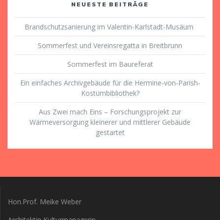
NEUESTE BEITRÄGE
Brandschutzsanierung im Valentin-Karlstadt-Musäum
Sommerfest und Vereinsregatta in Breitbrunn
Sommerfest im Baureferat
Ein einfaches Archivgebäude für die Hermine-von-Parish-
Kostümbibliothek?
Aus Zwei mach Eins – Forschungsprojekt zur
Wärmeversorgung kleinerer und mittlerer Gebäude
gestartet
Hon.Prof. Meike Weber
Architektin Kulturmanagerin