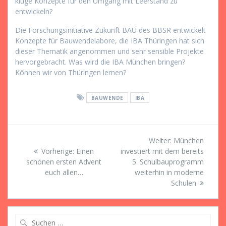
kluge Konzepte für den Umgang mit Leerstand zu
entwickeln?
Die Forschungsinitiative Zukunft BAU des BBSR entwickelt
Konzepte für Bauwendelabore, die IBA Thüringen hat sich
dieser Thematik angenommen und sehr sensible Projekte
hervorgebracht. Was wird die IBA München bringen?
Können wir von Thüringen lernen?
BAUWENDE
IBA
Beitragsnavigation
Nächster
Weiter:
München
Vorheriger
Beitrag:
Vorherige:
Einen
investiert mit dem bereits
Beitrag:
schönen ersten Advent
5. Schulbauprogramm
euch allen…
weiterhin in moderne
Schulen
Suche