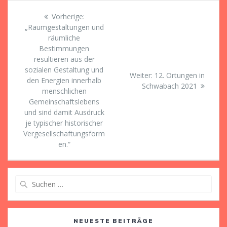
Beitragsnavigation
Vorheriger
Vorherige:
Beitrag:
„Raumgestaltungen und
räumliche
Bestimmungen
resultieren aus der
sozialen Gestaltung und
Nächster
Weiter:
12. Ortungen in
den Energien innerhalb
Beitrag:
Schwabach 2021
menschlichen
Gemeinschaftslebens
und sind damit Ausdruck
je typischer historischer
Vergesellschaftungsform
en.“
Suche
nach:
NEUESTE BEITRÄGE