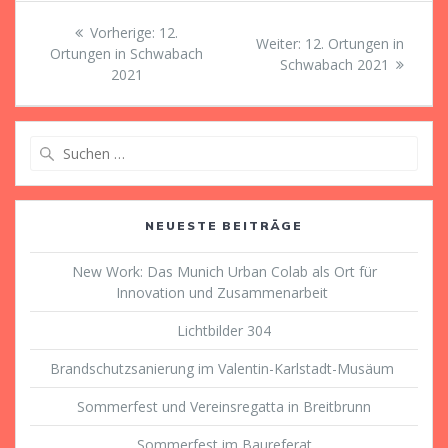
Beitragsnavigation
Vorheriger
Vorherige:
12.
Nächster
Weiter:
12. Ortungen in
Beitrag:
Ortungen in Schwabach
Beitrag:
Schwabach 2021
2021
Suche
nach:
NEUESTE BEITRÄGE
New Work: Das Munich Urban Colab als Ort für
Innovation und Zusammenarbeit
Lichtbilder 304
Brandschutzsanierung im Valentin-Karlstadt-Musäum
Sommerfest und Vereinsregatta in Breitbrunn
Sommerfest im Baureferat