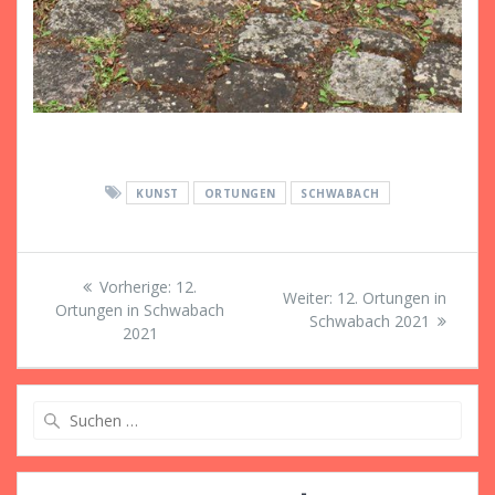
KUNST
ORTUNGEN
SCHWABACH
Beitragsnavigation
Vorheriger
Vorherige:
12.
Nächster
Weiter:
12. Ortungen in
Beitrag:
Ortungen in Schwabach
Beitrag:
Schwabach 2021
2021
Suche
nach: