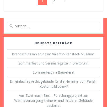
Seite
Seite
1
2
Suche
nach:
NEUESTE BEITRÄGE
Brandschutzsanierung im Valentin-Karlstadt-Musäum
Sommerfest und Vereinsregatta in Breitbrunn
Sommerfest im Baureferat
Ein einfaches Archivgebäude für die Hermine-von-Parish-
Kostümbibliothek?
Aus Zwei mach Eins – Forschungsprojekt zur
Wärmeversorgung kleinerer und mittlerer Gebäude
gestartet