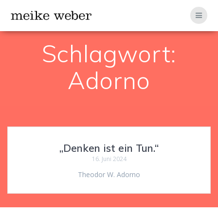
Zum
Inhalt
springen
Schlagwort:
Adorno
„Denken ist ein Tun.“
16. Juni 2024
Theodor W. Adorno